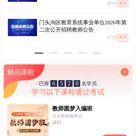
06-04
推荐
门头沟区教育系统事业单位2026年第
二次公开招聘教师公告
05-29
推荐
精品课程
6
5
2
0
已有
名学员
学习以下课程通过考试
教师圆梦入编班
北京教师编考试
课时：