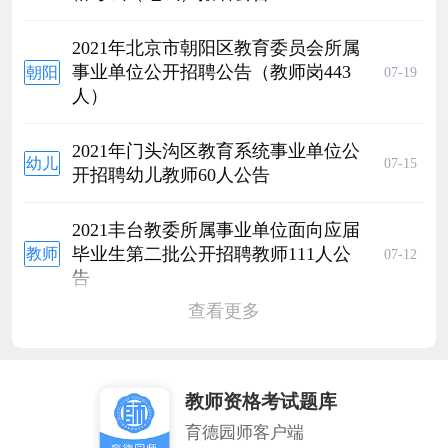
江省
证考
中小
(笔
2022
试笔
学教
试)
2021年北京市朝阳区教育委员会所属
年上
试报
师资
报名
事业单位公开招聘公告（教师岗443
朝阳
07-19
半年
名公
格考
公告
人）
区教
中小
告
试
师招
学教
（笔
聘
师资
2021年门头沟区教育系统事业单位公
试）
幼儿
07-15
格考
开招聘幼儿教师60人公告
报名
教师
试
公告
招聘
（笔
2021丰台教委所属事业单位面向应届
试）
毕业生第二批公开招聘教师111人公
教师
07-12
报名
告
招聘
公告
查看更多
教师资格考试题库
育德园师客户端